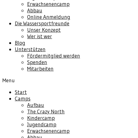
Erwachsenencamp
Abbau
Online Anmeldung
Die Wassersportfreunde
Unser Konzept
Wer ist wer
Blog
Unterstützen
Fördermitglied werden
Spenden
Mitarbeiten
Menu
Start
Camps
Aufbau
The Crazy North
Kindercamp
Jugendcamp
Erwachsenencamp
Abbau