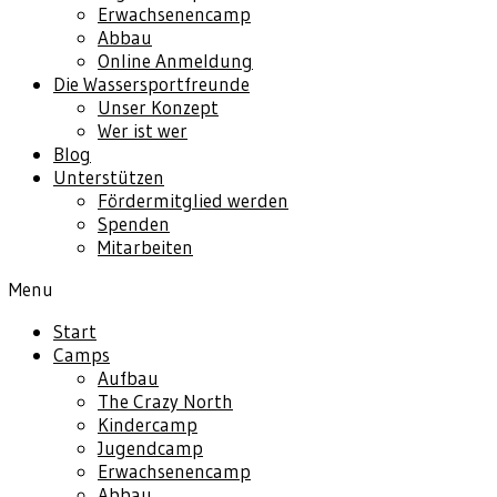
Erwachsenencamp
Abbau
Online Anmeldung
Die Wassersportfreunde
Unser Konzept
Wer ist wer
Blog
Unterstützen
Fördermitglied werden
Spenden
Mitarbeiten
Menu
27.08. 
–
06.09.
2023
Start
Camps
Aufbau
The Crazy North
Kindercamp
Jugendcamp
Erwachsenencamp
Abbau