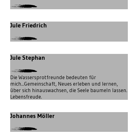
Jule Friedrich
Jule Stephan
Die Wassersprotfreunde bedeuten für
mich...Gemeinschaft, Neues erleben und lernen,
über sich hinauswachsen, die Seele baumeln lassen.
Lebensfreude.
Johannes Möller